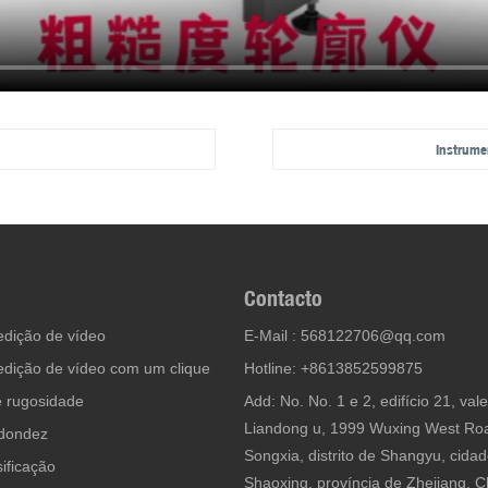
Instrume
Contacto
dição de vídeo
E-Mail :
568122706@qq.com
dição de vídeo com um clique
Hotline: +8613852599875
e rugosidade
Add: No. No. 1 e 2, edifício 21, val
Liandong u, 1999 Wuxing West Roa
edondez
Songxia, distrito de Shangyu, cida
ificação
Shaoxing, província de Zhejiang, C