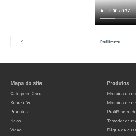
Profilômetro
Mapa do site
Produtos
Categoria: Casa
Máquina de me
Sobre nós
Máquina de me
Produtos
Profilômetro d
News
Testador de r
Vídeo
Régua de class