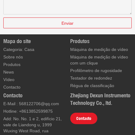
Enviar
Mapa do site
Produtos
Categoria: Casa
Máquina de medição de vídeo
Sobre nós
Máquina de medição de vídeo
com um clique
Produtos
Profilômetro de rugosidade
News
Testador de redondez
Vídeo
Régua de classificação
Contacto
Contacto
Zhejiang Dexun Instrumento
Technology Co., ltd.
E-Mail :
568122706@qq.com
Hotline: +8613852599875
Contacto
Add: No. No. 1 e 2, edifício 21,
vale de Liandong u, 1999
Wuxing West Road, rua